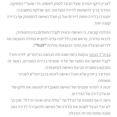
לעניין היקף המדור שעל הבעל לספק לאשתו, הרי שעפ"י הפסיקה,
המדור צריך להשתוות לדירה הקודמת, תוך שנלקח בחשבון כי
יתגוררו בדירה פחות דיירים ועל כן תוכל האישה להסתפק אף בדירה
קטנה יותר.
ההלכה קובעת, כי האישה זכאית לקבל התשלום בגין מזונותיה,
לרבות מדורה, מראש ואין כלל לפיו עליה להוציא תחילה ההוצאה ואז
לדרוש מבעלה את החזר ההוצאות (הלכת
"לנגל"
).
בביה"ד הרבני
ננקטת גישה שונה מזו הנהוגה בביהמ"ש, לפיה תוכל
לקבל האישה את הסעד של מדור ספציפי בדירת המגורים, כאשר זה
נתבקש במסגרת תביעת האישה למזונותיה.
המדובר ביתרון שלא תוכל האישה לזכות בו בביהמ"ש לענייני
משפחה.
זכות זו למדור ספציפי של האישה משעבדת למעשה את חלקו של
הבעל בדירה של הצדדים.
גישה זו אף נסמכת על הכלל של "עולה עימו ואינה יורדת", שכן כך
לא יוכל הבעל לשנות את מדורה של האישה ולהעבירה לדירה נאה
וטובה פחות מזו לה הורגלה.