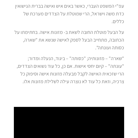
עפ"י המשפט העברי, כאשר באים איש ואישה בברית הנישואין
כדת משה וישראל, הרי שמוטלת על הצדדים מערכת של
כללים.
על הבעל מוטלת החובה לשאת ב- מזונות אישה. בחתימתו על
הכתובה, מתחייב הבעל לספק לאישה שנשא את "שארה,
כסותה ועונתה".
"שארה" – מזונותיה; "כסותה" – ביגוד, הנעלה ומדור;
"עונתה" – קיום יחסי אישות. אם כן, כל עוד נשואים הצדדים,
הרי שזכאית האישה לקבל מבעלה מזונות אישה וסיפוק כל
צרכיה, וזאת כל עוד לא נוצרה עילה לשלילת מזונות אלו.