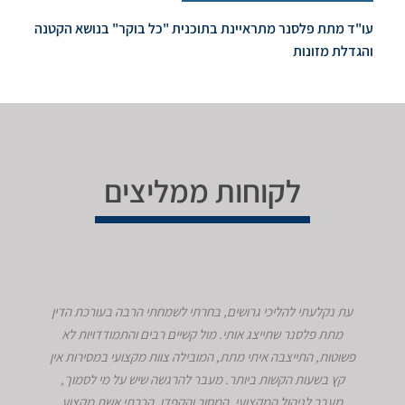
עו"ד מתת פלסנר מתראיינת בתוכנית "כל בוקר" בנושא הקטנה
והגדלת מזונות
לקוחות ממליצים
עת נקלעתי להליכי גרושים, בחרתי לשמחתי הרבה בעורכת הדין
מתת פלסנר שתייצג אותי. מול קשיים רבים והתמודדויות לא
פשוטות, התייצבה איתי מתת, המובילה צוות מקצועי במסירות אין
קץ בשעות הקשות ביותר. מעבר להרגשה שיש על מי לסמוך,
מעבר לניהול המקצועי, המסור והקפדן, הכרתי אשת מקצוע