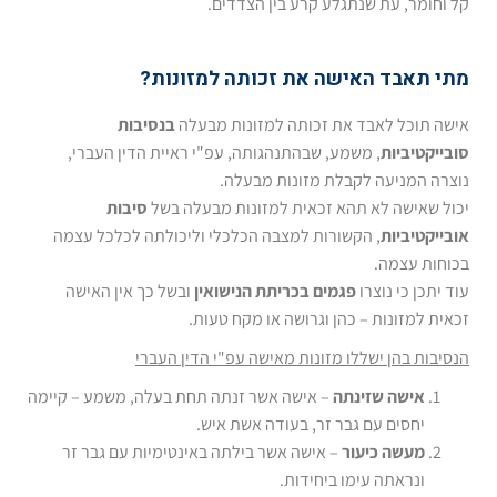
קל וחומר, עת שנתגלע קרע בין הצדדים.
מתי תאבד האישה את זכותה למזונות?
אישה תוכל לאבד את זכותה למזונות מבעלה
בנסיבות
סובייקטיביות
, משמע, שבהתנהגותה, עפ"י ראיית הדין העברי,
נוצרה המניעה לקבלת מזונות מבעלה.
יכול שאישה לא תהא זכאית למזונות מבעלה בשל
סיבות
אובייקטיביות
, הקשורות למצבה הכלכלי וליכולתה לכלכל עצמה
בכוחות עצמה.
עוד יתכן כי נוצרו
פגמים בכריתת הנישואין
ובשל כך אין האישה
זכאית למזונות – כהן וגרושה או מקח טעות.
הנסיבות בהן ישללו מזונות מאישה עפ"י הדין העברי
אישה שזינתה
– אישה אשר זנתה תחת בעלה, משמע – קיימה
יחסים עם גבר זר, בעודה אשת איש.
מעשה כיעור
– אישה אשר בילתה באינטימיות עם גבר זר
ונראתה עימו ביחידות.