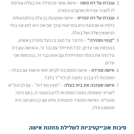
עוברת על דת משה
– אישה אשר מכשילה את בעלה וגורמת
לו לעבור עבירות שנקבעו בתורה.
עוברת על דת יהודית
– אישה שפוגעת בבעלה בהתנהגותה
כלפיו או שנוהגת היא בפריצות ובכך מביאה היא לפגיעה בחיי
הנישואין שלה ושל בעלה.
"קינוי וסתירה"
– מדובר על מצב בו בעל מתרה באשתו,
בנוכחות שני עדים, לבל תתייחד עם גבר זר, והאישה עוברת
על התראת בעלה ומתייחדת עם אותו גבר זר, בנוכחות שני
עדים.
אישה מורדת
– אישה המסרבת לקיים יחסי אישות עם בעלה –
הסמכות לדון בכך נתונה לביהד"ר בלבד.
אישה שעזבה את בית בעלה
– "מעין מורדת" – גם לביהמ"ש
לענייני משפחה נתונה הסמכות לדון בטענה זו, באם הינה
מועלית. האישה תפסיד מזונותיה אלא אם כן המניעה היא
מטעם בעלה.
סיבות אובייקטיביות לשלילת מזונות אישה