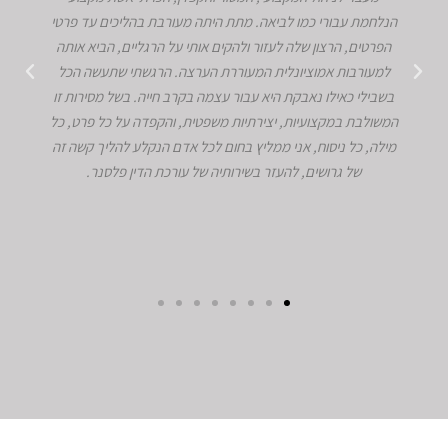
הנלחמת עבורי כמו לביאה. מתת היתה מעורבת בהליכים עד פרטי
הפרטים, הרצון שלה לעזור ולהקים אותי על הרגליים, הביא אותה
למעורבות אמוציונלית המעוררת הערצה. הרגשתי שתעשה הכל
בשבילי כאילו נאבקת היא עבור עצמה בקרב חייה. בשל מסירות זו
המשולבת במקצועיות, יצירתיות משפטית, והקפדה על כל פרט, כל
מילה, כל ניסוח, אני ממליץ בחום לכל אדם הנקלע להליך קשה זה
של גרושים, להעזר בשירותיה של עורכת הדין פלסנר.