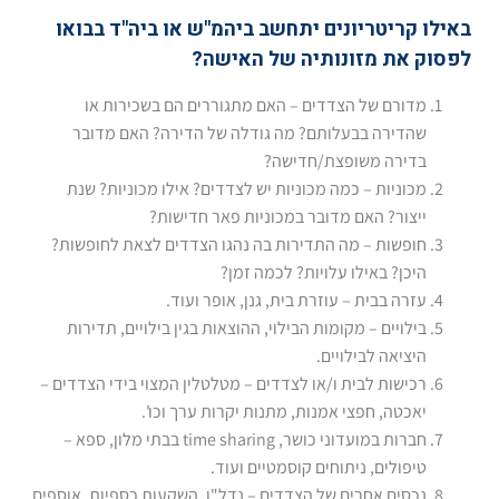
באילו קריטריונים יתחשב ביהמ"ש או ביה"ד בבואו
לפסוק את מזונותיה של האישה?
מדורם של הצדדים – האם מתגוררים הם בשכירות או
שהדירה בבעלותם? מה גודלה של הדירה? האם מדובר
בדירה משופצת/חדישה?
מכוניות – כמה מכוניות יש לצדדים? אילו מכוניות? שנת
ייצור? האם מדובר במכוניות פאר חדישות?
חופשות – מה התדירות בה נהגו הצדדים לצאת לחופשות?
היכן? באילו עלויות? לכמה זמן?
עזרה בבית – עוזרת בית, גנן, אופר ועוד.
בילויים – מקומות הבילוי, ההוצאות בגין בילויים, תדירות
היציאה לבילויים.
רכישות לבית ו/או לצדדים – מטלטלין המצוי בידי הצדדים –
יאכטה, חפצי אמנות, מתנות יקרות ערך וכו'.
חברות במועדוני כושר, time sharing בבתי מלון, ספא –
טיפולים, ניתוחים קוסמטיים ועוד.
נכסים אחרים של הצדדים – נדל"ן, השקעות כספיות, אוספים