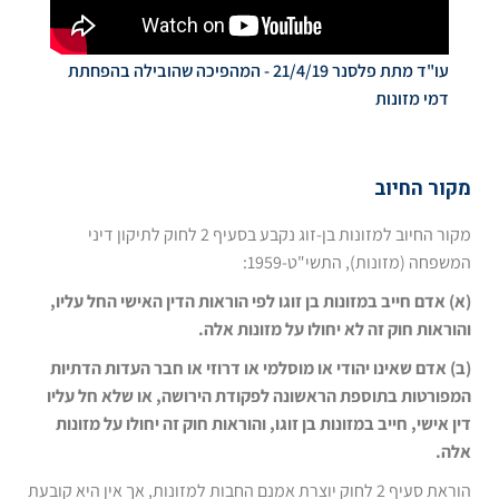
עו"ד מתת פלסנר 21/4/19 - המהפיכה שהובילה בהפחתת
דמי מזונות
מקור החיוב
מקור החיוב למזונות בן-זוג נקבע בסעיף 2 לחוק לתיקון דיני
המשפחה (מזונות), התשי"ט-1959:
(א) אדם חייב במזונות בן זוגו לפי הוראות הדין האישי החל עליו,
והוראות חוק זה לא יחולו על מזונות אלה.
(ב) אדם שאינו יהודי או מוסלמי או דרוזי או חבר העדות הדתיות
המפורטות בתוספת הראשונה לפקודת הירושה, או שלא חל עליו
דין אישי, חייב במזונות בן זוגו, והוראות חוק זה יחולו על מזונות
אלה.
הוראת סעיף 2 לחוק יוצרת אמנם החבות למזונות, אך אין היא קובעת