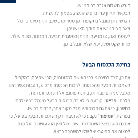
דורש תשלום אגרה בביהמ"ש.
הבקשה תידון עוד ביום שהוגשה, בסמוך להגשתה.
הצו שיינתן מוגבל בתקופת זמן מסויימת, שעם הגיע סיומה, יכול
ויאריך ביהמ"ש את תוקף הצו שניתן.
לעומת זאת, צו מניעה, הניתן במסגרת תביעת המזונות מכוח עילת
מדור שקט ושלו, יכול שלא יוגבל בזמן.
בחינת הכנסות הבעל
אם כן, לצד בחינת צורכי האישה למזונותיה, הרי שתיבחן במקביל
השתכרות הבעל מהכנסתו, לרבות הכנסתו מרכוש, הטבות אשר הינו
מקבל ממקום עבודתו, בחינת פוטנציאל השתכרותו ועוד.
הלכת "
פרייס
" קובעת כי לא רק הכנסות הבעל מעמל כפיו ילקחו
בחשבון, כי אם גם הכנסותיו מכל מקור אחר, לרבות רכושו.
בפרשת "
עמיצור
" נקבע כי לא תיבחן רק השתכרות הבעל בפועל, כי
אם גם פוטנציאל השתכרותו, שכן יכול ואין הוא עושה די על מנת
למצות את הפוטנציאל שלו להשתכר כראוי.