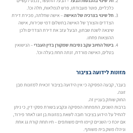
חל שינוי בהכנסות הבעל
– הבעל התעשר, נכנס לקשיים
כלכליים, פוטר מעבודתו, פרש לגמלאות, חלה וכו'.
חל שינוי בצרכיה של האישה
– אישה שחלתה, מכירת דירת
הצדדים והצורך של האישה בתשלום דמי שכירות, אישה
שיצאה לשנת שבתון, הבעל עזב את דירת הצדדים ולכן
ההוצאות פחתו.
ביטול החיוב עקב נסיבות שמקורן בדין העברי
– הנישואין
בטלים, האישה מורדת, זנתה תחת בעלה וכו'.
מזונות לידועה בציבור
בעבר, קבעה הפסיקה כי אין הידועה בציבור זכאית למזונות מבן
זוגה.
החוק שותק בעניין זה.
ברבות השנים, התפתחה הפסיקה ונקבע בשורת פסקי דין, כי ניתן
להחיל על הידוע בציבור חובה לשאת במזונות בן זוגו לאחר פירוד,
אם יוכח כי השניים קיימו חיים משותפים – חיו תחת קורת גג אחת
וניהלו משק בית משותף.