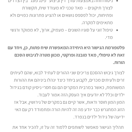
ניסוח חוזה באמצעות עורך דין וביצוע "פינג פונג" בין הצדדים
לצורך תיקונים – מאד טכני לא מעודד שיח, תקשורת
ופתיחות, יכול לפספס נושאים או להציע פתרונות כפויים ולא
מתאימים למקרה.
טיפול זוגי על סוגיו השונים – מעמיק, ארוך, לא ממוקד ורגשי
מדי.
פלטפורמת הגישור היא היחידה המאפשרת שיח פתוח, כן, ויחד עם
זאת לא טיפולי, מאד מובנה ופרקטי, מכוון מטרה לגיבוש הסכם
הורות.
לצורך גיבוש ההסכם צריכים שני ההורים לעתיד לבוא, שהם לעיתים
זרים ולעיתים מכרים, לקבוע ביחד כיצד ינהלו ביניהם את ההורות
המשותפת, כאשר במרבית המקרים הם גם חסרי ניסיון קודם בגידול
ילדים וכלל לא יודעים איך העסק הזה אמור לעבוד.
המון המון חוסר ודאות, אשר קיים גם במקרים של גירושין, אבל אז
הזוג המתגרש כבר יודע מה זה להיות הורה ומתמודד רק עם האי
ידיעה של גידול ילדים בנפרד.
תהליך הגישור מאפשר לשותפים ללמוד זה על זו, להכיר אחד את