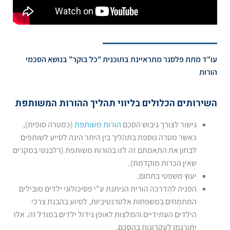
עו"ד מתת פלסנר מתראיינת בתוכנית "כל בוקר" בנושא הסכמי
הורות
השירותים הכלולים בליווי תהליך ההורות המשותפת
גישור לצורך גיבוש הסכם
הורות משותפת
(כמטרה סופית),
כאשר מטרה נוספת בתהליך בין היתר הינה לסייע לשותפים
לבחון את התאמתם זה לזו בהורות משותפת (רלבנטי במקרים
שאין הכרות מוקדמת).
יעוץ משפטי בתחום.
הפניה להדרכה הורית הניתנת ע"י פסיכולוגי ילדים מובילים
המתמחים במשפחות אלטרנטיביות, לסיוע בהבנת צרכי
הילדים העתידיים והמלצות לאופן גידול ילדים במודל זה. אלו
יתורגמו לעקרונות בהסכם.