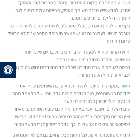
השני טוב יותר בתוך קונטקסט הורי (תהליך הכרות קצר וממוקד
יותר), לוודא שיש מכנה משותף מספק, תפיסות עולם דומות לגבי
חינוך וגידול ילדים, ערכים דומים.
בקיצור – לבחון האם הם בכלל מסוגלים להיות שותפים להורות, דבר
מורכב העשוי לערער גם זוג נשוי אשר חי ביחד מספר שנים לא מבוטל
טרום ההורות.
חווית ההורות היא למעשה הדבר הכי גדול בחיים שלנו, יותר
מנישואין, והדבר היחיד בחיינו שאינו הפיך.
כניסה לשותפות שכזו מחייבת שכל אחד מהצדדים יחוש ביטחון רב
לגבי אופן ניהול הקשר ההורי.
גישור
במקרה זה מיועד להסדרת האופן בו השותפים יגדלו את
ילדיהם המשותפים, תוך הגדרת חובותיו וזכויותיו של כל אחד מהם
הן כלפי הילדים והן כלפי ההורה השני.
טובת הילדים חשובה אבל באותה מידה גם טובת השותפים. מאחר
ואין הכרות מקדימה, ככל שההסכם יהיה מפורט יותר וידון מראש
בסיטואציות ומצבים אפשריים, כך יגדל הביטחון לגבי הקשר ההורי.
הורות משותפת היא סוג של זוגיות לכל החיים, גם אם לא רומנטית.