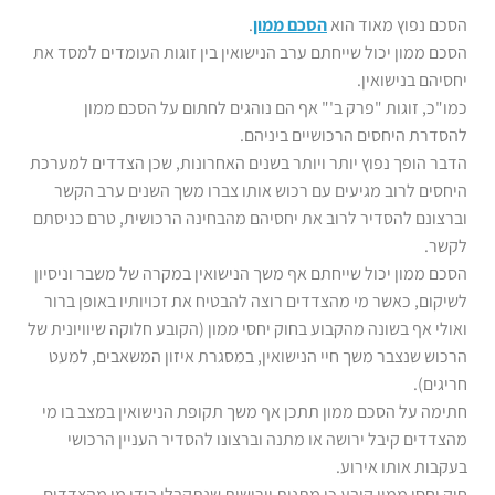
הסכם נפוץ מאוד הוא
הסכם ממון
.
הסכם ממון יכול שייחתם ערב הנישואין בין זוגות העומדים למסד את
יחסיהם בנישואין.
כמו"כ, זוגות "פרק ב'" אף הם נוהגים לחתום על הסכם ממון
להסדרת היחסים הרכושיים ביניהם.
הדבר הופך נפוץ יותר ויותר בשנים האחרונות, שכן הצדדים למערכת
היחסים לרוב מגיעים עם רכוש אותו צברו משך השנים ערב הקשר
וברצונם להסדיר לרוב את יחסיהם מהבחינה הרכושית, טרם כניסתם
לקשר.
הסכם ממון יכול שייחתם אף משך הנישואין במקרה של משבר וניסיון
לשיקום, כאשר מי מהצדדים רוצה להבטיח את זכויותיו באופן ברור
ואולי אף בשונה מהקבוע בחוק יחסי ממון (הקובע חלוקה שיוויונית של
הרכוש שנצבר משך חיי הנישואין, במסגרת איזון המשאבים, למעט
חריגים).
חתימה על הסכם ממון תתכן אף משך תקופת הנישואין במצב בו מי
מהצדדים קיבל ירושה או מתנה וברצונו להסדיר העניין הרכושי
בעקבות אותו אירוע.
חוק יחסי ממון קובע כי מתנות וירושות שנתקבלו בידי מי מהצדדים