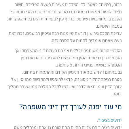
רבות, במיוחד כאשר ילדי הצדדים צעירים בשעת הפרידה. חשוב
מאוד לנסות ולצפות במסגרתו כמה שיותר תרחישים ולא לחתום על
הסכם בו מחוייבויות שיהפכו כהרף עין לבעייתיות ו/או בלתי אפשריות
במבחן היומיום.
עריכת הסכם גירושין דורשת מיומנות רבה וניסיון רב שנים. זכרו זאת
בעת שאתם עומדים לחתום על הסכם כזה.
הסכמי הורות משותפת נכללים אף הם בעולם דיני המשפחה ואף
הסכמים בין בני אותו המין המבקשים להסדיר ביניהם את הפן
הכספי/רכושי או ענייני הורות משותפת.
גם בתחום זה חשוב מאוד הניסיון הקודם וההתמחות בתחום.
בטרם כניסה להליך מסוג זה, כדאי להיפגש ולהתרשם מהניסיון של
עורך הדין עימו תצאו לדרך ואין כמו לקבל המלצה ממי שעבר תהליך
דומה.
מי עוד יפנה לעורך דין דיני משפחה?
ידועים בציבור
.
ידועים בציבור הם שניים החיים תחת קורת גג אחת ומנהלים משק