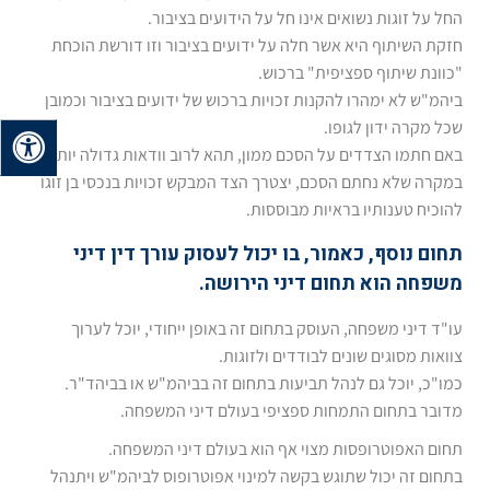
החל על זוגות נשואים אינו חל על הידועים בציבור.
חזקת השיתוף היא אשר חלה על ידועים בציבור וזו דורשת הוכחת
"כוונת שיתוף ספציפית" ברכוש.
ביהמ"ש לא ימהרו להקנות זכויות ברכוש של ידועים בציבור וכמובן
שכל מקרה ידון לגופו.
באם חתמו הצדדים על הסכם ממון, תהא לרוב וודאות גדולה יותר.
במקרה שלא נחתם הסכם, יצטרך הצד המבקש זכויות בנכסי בן זוגו
להוכיח טענותיו בראיות מבוססות.
תחום נוסף, כאמור, בו יכול לעסוק עורך דין דיני
משפחה הוא תחום דיני הירושה.
עו"ד דיני משפחה, העוסק בתחום זה באופן ייחודי, יוכל לערוך
צוואות מסוגים שונים לבודדים ולזוגות.
כמו"כ, יוכל גם לנהל תביעות בתחום זה בביהמ"ש או בביהד"ר.
מדובר בתחום התמחות ספציפי בעולם דיני המשפחה.
תחום האפוטרופסות מצוי אף הוא בעולם דיני המשפחה.
בתחום זה יכול שתוגש בקשה למינוי אפוטרופוס לביהמ"ש ויתנהל