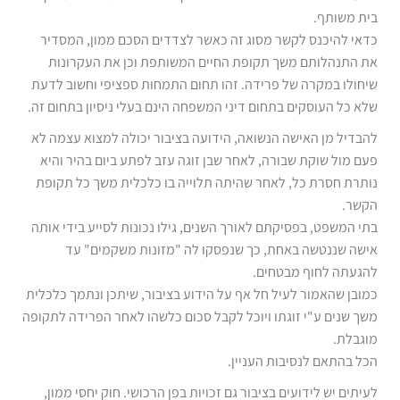
בית משותף.
כדאי להיכנס לקשר מסוג זה כאשר לצדדים הסכם ממון, המסדיר
את התנהלותם משך תקופת החיים המשותפת וכן את העקרונות
שיחולו במקרה של פרידה. זהו תחום התמחות ספציפי וחשוב לדעת
שלא כל העוסקים בתחום דיני המשפחה הינם בעלי ניסיון בתחום זה.
להבדיל מן האישה הנשואה, הידועה בציבור יכולה למצוא עצמה לא
פעם מול שוקת שבורה, לאחר שבן זוגה עזב לפתע ביום בהיר והיא
נותרת חסרת כל, לאחר שהיתה תלוייה בו כלכלית משך כל תקופת
הקשר.
בתי המשפט, בפסיקתם לאורך השנים, גילו נכונות לסייע בידי אותה
אישה שננטשה באחת, כך שנפסקו לה "מזונות משקמים" עד
להגעתה לחוף מבטחים.
כמובן שהאמור לעיל חל אף על הידוע בציבור, שיתכן ונתמך כלכלית
משך שנים ע"י זוגתו ויוכל לקבל סכום כלשהו לאחר הפרידה לתקופה
מוגבלת.
הכל בהתאם לנסיבות העניין.
לעיתים יש לידועים בציבור גם זכויות בפן הרכושי. חוק יחסי ממון,