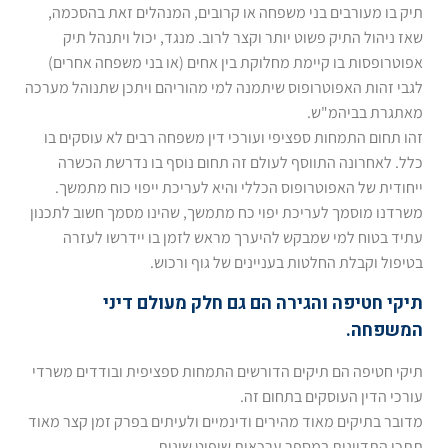
תיק בו מעורבים בני משפחה או קרובים, המנהלים זאת בהסכמה,
שאז ניהול התיק פשוט יותר וקצר לרוב. מנגד, יכול ויתנהל תיק
אפוטרופסות בו קיימת מחלוקת בין אחים (או בני משפחה אחרים)
לגבי זהות האפוטרופוס שיתמנה למי מהוריהם ויתכן שתנוהל מערכה
מאתגרת בביהמ"ש.
זהו תחום התמחות ספציפי ועורכי דין משפחה רבים לא עוסקים בו
כלל. לאחרונה התווסף לעולם זה תחום נוסף בו נדרשת הכשרה
ייחודית של האפוטרופוס הכללי והיא לעריכת ייפוי כוח מתמשך.
משרדנו מוסמך לעריכת יפוי כח מתמשך, שהינו מסמך חשוב לתכנון
עתיד בטוח למי שמבקש להיערך מראש לזמן בו יידרשו לעזרה
בטיפול וקבלת החלטות בעניינים של גוף ורכוש.
תיקי חטיפה והגירה הם גם חלק מעולם דיני
המשפחה.
תיקי חטיפה הם תיקים הדורשים התמחות ספציפית ובודדים משרדי
עורכי הדין העוסקים בתחום זה.
מדובר בתיקים מאוד מהירים ודינמיים ולעיתים בפרק זמן קצר מאוד
תתכן התדיינות במספר ערכאות שיפוט שונות.