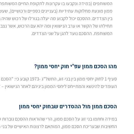
המשותפים (במידה ונקבעו בו עקרונות לתקופת החיים המשותפת
ממון מונעת מחלוקות עתידיות (בעניינים כספיים ורכושיים), שע
בין הצדדים. ההסכם יכול לקבוע מה יעלה בגורלו של רכוש שהיה
תחילתו של הקשר או ערב הנישואין ומה יהא עם הרכוש, אשר נצב
המשותפת. ההסכם נועד להגן על שני הצדדים.
מהו הסכם ממון עפ"י חוק יחסי ממון?
סעיף 1 לחוק יחסי ממון בין בני-זוג, התשל"ג -1973 קובע כי: "הסכם בין בני זוג המסדיר יחסי ממון שביניהם ושינויו של הסכם כזה, יהיו בכתב".
העומדים להינשא והמתייחס ליחסי הממון ביניהם לאחר הנישואין – ז
הסכם ממון מול ההסדרים שבחוק יחסי ממון
במידה וחתמו בני זוג על הסכם ממון, הרי שהוראות ההסכם גוברות ע
החשיבות שבעריכת הסכם ממון, המותאם לרצונות האישיים של בני הז