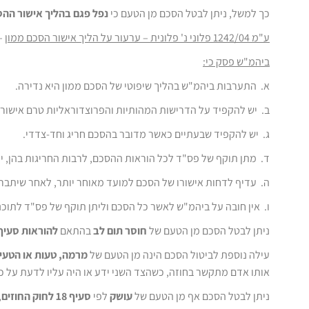
כך למשל, ניתן לבטל הסכם מן הטעם כי
נפל פגם בהליך אישור ההס
ע"מ 1242/04 פלוני נ' פלונית – ערעור על הליך אישור הסכם ממון
–
ביהמ"ש פסק כי:
א. התערבות ביהמ"ש בהליך שיפוטי של הסכם ממון היא נדירה.
ב. יש להקפיד על הדרישות המהותיות והפרוצדוראליות טרם אישור 
ג. יש להקפיד שבעתיים כאשר מדובר בהסכם חריג וחד-צדדי.
ד. מתן תוקף של פס"ד לכל הוראות ההסכם, לרבות החריגות בהן, יכ
ה. עדיף לדחות אישורו של הסכם למועד מאוחר יותר, לאחר שיתברר
ו. אין חובה על ביהמ"ש לאשר כל הסכם וליתן תוקף של פס"ד לתוכנו
ניתן לבטל הסכם מן הטעם של
חוסר תום לב
בהתאם
להוראות סעיף 12 לחוק החוז
עילה נוספת לביטול הסכם הינה מן הטעם של
מרמה, טעות או הטעי
אותו אדם מתקשר בחוזה, כשהצד השני ידע או היה עליו לדעת על כ
ניתן לבטל הסכם אף מן הטעם של
עושק
לפי
סעיף 18 לחוק החוזים
,