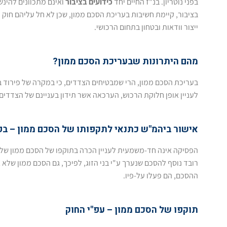
בפני נוטריון. בנ"ז החיים יחד
כידועים בציבור
ואינם מתכוונים להינשא
בציבור, קיימת חשיבות בעריכת הסכם ממון, שכן לא חל עליהם חוק י
ייצור וודאות ובטחון בתחום הרכושי.
מהם היתרונות שבעריכת הסכם ממון?
בעריכת הסכם ממון, הרי שמבטיחים הצדדים, כי במקרה של פירוד בי
לעניין אופן חלוקת הרכוש, הערכאה אשר תידון בעניינם של הצדדי
אישור ביהמ"ש כתנאי לתקפותו של הסכם ממון – ב
הפסיקה אינה חד-משמעית לעניין הכרה בתוקפו של הסכם ממון שלא או
רובד נוסף להסכם שנערך ע"י בני הזוג, לפיכך, גם הסכם ממון של
ההסכם, הם פעלו על-פיו.
תוקפו של הסכם ממון – עפ"י החוק