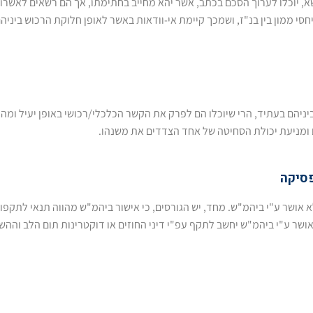
, יוכלו לערוך הסכם בכתב, אשר יהא מחייב בחתימתו, אך הם רשאים לאשרו בפנ
חסי ממון בין בנ"ז, ושמכך קיימת אי-וודאות באשר לאופן חלוקת הרכוש ביני
ניהם בעתיד, הרי שיוכלו הם לפרק את הקשר הכלכלי/רכושי באופן יעיל ומהי
ם ומניעת יכולת הסחיטה של אחד הצדדים את משנהו.
פסיקה
שר ע"י ביהמ"ש. מחד, יש הגורסים, כי אישור ביהמ"ש מהווה תנאי לתקפותו, 
א אושר ע"י ביהמ"ש יחשב לתקף עפ"י דיני החוזים או דוקטרינות תום הלב ו