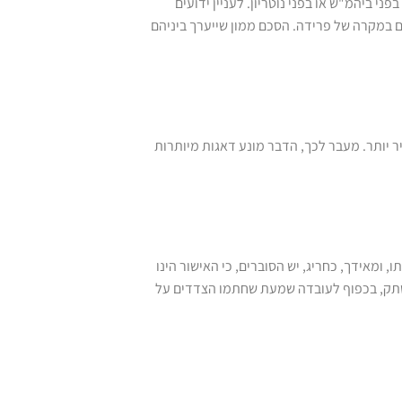
י ביהמ"ש או בפני נוטריון. לעניין ידועים
הם במקרה של פרידה. הסכם ממון שייערך ביניהם
ר יותר. מעבר לכך, הדבר מונע דאגות מיותרות
ומאידך, כחריג, יש הסוברים, כי האישור הינו
ההשתק, בכפוף לעובדה שמעת שחתמו הצדדים על