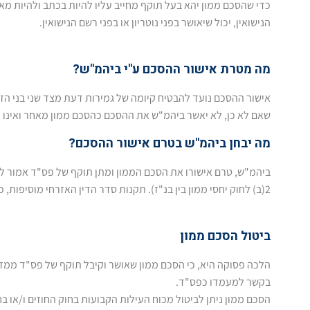
כדי שהסכם ממון יהא בעל תוקף מחייב עליו להיות בכתב ולהיות מאוש
הנישואין, יכול שיאושר בפני נוטריון או בפני רשם הנישואין.
מה מטרת אישור ההסכם ע"י ביהמ"ש?
אישור ההסכם נועד להבטיח קיומה של גמירות דעת מצד שני בני הזוג
שאם לא כן, לא יאשר ביהמ"ש את ההסכם כהסכם ממון מאחר ואינו יכ
מה יבחן ביהמ"ש בטרם אישור ההסכם?
ביהמ"ש, טרם אישורו את הסכם הממון ומתן תוקף של פס"ד אמור לב
2(ב) לחוק יחסי ממון בין בנ"ז). תקנות סדר הדין האזרחי מוסיפות, כי על ביהמ"ש להסביר לצדדים את משמעות ההסכם ולברר כי אכן נערך בהסכמה חופשית.
ביטול הסכם ממון
הלכה פסוקה היא, כי הסכם ממון שאושר וקיבל תוקף של פס"ד ממזג בת
בקשר למעמדו כפס"ד.
הסכם ממון ניתן לביטול מכוח העילות הקבועות בחוק החוזים ו/או בח