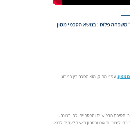
"משפחה פלוס" בנושא הסכמי ממון -
 ממון
, עפ"י החוק, הוא הסכם בין בני זוג
יחסיהם הרכושיים והכספיים, כפי רצונם.
די ליצור וודאות ובטחון באשר לעתיד לבוא.