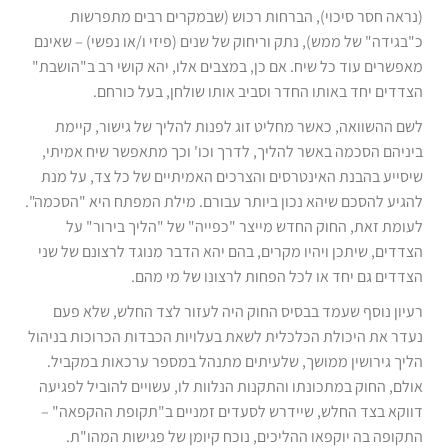
(נראה חסר סיכוי), הברחות רכוש (שבמקרים רבים מתפרשות
כ"בגידה" של ממש), נתק וריחוק של שנים (פיזי ו/או נפשי) – שאינם
מאפשרים עוד כל שיח. אם כן, במצבים אלו, יהא קושי רב ב"הושבת"
הצדדים יחד באותו החדר וסביב אותו שולחן, בעל כורחם.
לשם ההשוואה, כאשר מחליט זוג לפנות להליך של גישור, קיימת
ביניהם הסכמה באשר להליך, לדרך וכו' וכך מתאפשר שיח אמיתי,
שיסייע בהבנת האינטרסים והצרכים האמיתיים של כל צד, על מנת
להגיע להסכם שיהא נכון ביותר עבורם. מילת המפתח היא "הסכמה".
לעומת זאת, החוק החדש מייצר "כפייה" של "הליך בירור" על
הצדדים, שיתכן ויהיו מקרים, בהם יהא הדבר מנוגד לרצונם של שני
הצדדים גם יחד או לכל הפחות לרצונו של מי מהם.
רעיון נוסף שעמד בבסיס החוק היה לעזור לצד החלש, שלא פעם
נעדר את היכולת הכלכלית לשאת בעלויות הכבדות הכרוכות בניהול
הליך גירושין ממושך, שלעיתים מתנהל במספר ערכאות במקביל.
אולם, החוק במתכונתו והתקנות הנלוות לו, עשויים להוביל לפגיעה
דווקא בצד החלש, שיידרש לסעדים זמניים ב"תקופת ההקפאה" –
התקופה בה יוקפאו ההליכים, נוכח קיומן של פגישות המהו"ת.