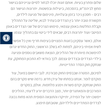
שלום ופתרון בעיות. אותם זוגות יוכלו לבחור לסיים ענייניהם בגישור
מחוץ לביהמ"ש, בהסכמה, ביעילות ובפשטות. יתרונות הגישור הם
רבים – חסכון ניכר בזמן ובעלויות, מינימום של פגיעה לילדים,
תקשורת טובה יותר בין הצדדים בעתיד לבוא, שליטה על התהליך
וקבלת החלטות באופן עצמאי, מימוש הצרכים של שני הצדדים באופן
המיטבי ועוד יתרונות רבים, שבאים לידי ביטוי גם בתהליך עצמו.
אולם, כאשר עסקינן בזוגות המצויים בעימות חריף ואין כל אפשרות
לשיח אמיתי ביניהם, לפחות לא בשלב הראשוני, החוק החדש יגרום
להימשכות מיותרת של ההליכים, הוצאת משאבים נוספים ופגיעה
בילדי הצדדים ובצדדים עצמם. לכך בוודאי לא התכוון המחוקק, עת
שנחקק חוק הסדר התדיינויות.
לסיכום, המטרה שבבסיס החוק מבורכת. לגבי היישום בפועל, עוד
מוקדם לומר. אנחנו בפתחו של עידן חדש. נדמה שיש מקרים בהם
החוק שנחקק יקדם פשרות וימנע מלחמות. אולם, במקרים
המורכבים והמאתגרים יותר, מצב הדברים יורע לדעתי, ההליכים
יימשכו יתר על המידה, יתייקרו והתוצאה הסופית תהא פחות נכונה
לצדדים המתדיינים ולילדיהם, שטובתם תיפגע.