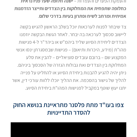
והעמקת הפערים והעמדות –
ישנה חלופה שעל פניו נראית
כחלופה שתפחית את המחלוקות בין הצדדים ותייצר הזדמנות
אמיתית ומרחב לשיח ופתרון בעיות בדרכי שלום
.
צד שיבחר לפנות לערכאות יוכל בשלב הראשון להגיש בקשה
ליישוב סכסוך לערכאה בה יבחר. לאחר הגשת הבקשה יוזמנו
הצדדים ליחידת הסיוע שליד ביהמ"ש או ביהד"ר ל-4 פגישות
מהו"ת (מידע, היכרות ותיאום) – פגישות שבמסגרתן ינסו אנשי
המקצוע שם – ברובם עובדים סוציאליים – להבין את סלע
המחלוקת בין הצדדים ואת גבולות הגזרה של הסכסוך ביניהם.
ניתן יהיה להגיע להבנות ביחידת הסיוע או להחליט על פנייה
להליך של גישור בהסכמה. את ההליך יוכלו ללוות עורכי דין, אשר
יתנו יעוץ שוטף במקביל לפגישות המהו"ת ביחידת הסיוע.
צפו בעו"ד מתת פלסנר מתראיינת בנושא החוק
להסדר התדיינויות