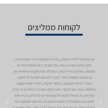
לקוחות ממליצים
עת נקלעתי להליכי גרושים, בחרתי לשמחתי הרבה בעורכת הדין
מתת פלסנר שתייצג אותי. מול קשיים רבים והתמודדויות לא
פשוטות, התייצבה איתי מתת, המובילה צוות מקצועי במסירות אין
קץ בשעות הקשות ביותר. מעבר להרגשה שיש על מי לסמוך,
מעבר לניהול המקצועי, המסור והקפדן, הכרתי אשת מקצוע
הנלחמת עבורי כמו לביאה. מתת היתה מעורבת בהליכים עד פרטי
הפרטים, הרצון שלה לעזור ולהקים אותי על הרגליים, הביא אותה
למעורבות אמוציונלית המעוררת הערצה. הרגשתי שתעשה הכל
בשבילי כאילו נאבקת היא עבור עצמה בקרב חייה. בשל מסירות זו