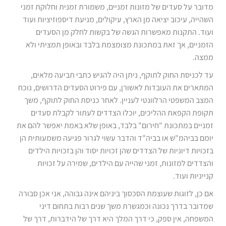
מדובר על סעדים של מזונות זמניים, משמורת זמנית וחלוקת זמני
השהייה, עיכוב יציאה מן הארץ, עיקולים, מניעת דיספוזיציות ועוד
ועוד. התקנות מאפשרות הגשה של בקשות לחלק מן הסעדים
הזמניים, אך זאת במתכונת מצומצמת בלבד ובאופן תמציתי ולא
ממצה.
עד לכניסת החוק לתוקף, ניתן היה להגיש כתבי תביעה מלאים,
המתארים את העובדות לאשורן, עם פירוט הסעדים הדרושים, נוכח
המצב המשפטי הרלוונטי לעניין. לאחר כניסת החוק לתוקף, משך
תקופת הקפאת ההליכים, יוכלו הצדדים לעתור לקבלת סעדים
זמניים במתכונת "חירום" בלבד, באופן שלא באמת יאפשר להם את
יומם בביהמ"ש או בביה"ד והדבר עשוי לגרור פגיעה משמעותית הן
בזכויות דיוניות של הצדדים שהן זכויות יסוד והן בזכויות הילדים
והצדדים למזונות, זמני שהייה עם הילדים, שמירה על זכויות
קנייניות ועוד.
אם כן, לזוגות שעוצמת הסכסוך ביניהם אינה גבוהה, אני אכן סבורה
שמדובר בדרך נכונה וכמגשרת משך שנים רבות בתחום דיני
המשפחה, אין ספק, כי דרך המלך היא דרך של הידברות, דרך של