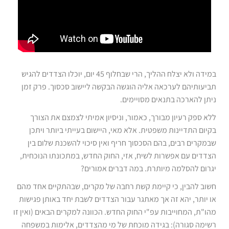
במידה ולא יצלח ההליך, הרי שבחלוף 45 יום, יוכלו הצדדים להגיש
תביעותיהם לערכאה אליה הוגשה הבקשה ליישוב סכסוך. פרק זמן
ניתן להארכה בתנאים מסויימים.
ללא ספק רעיון מבורך, כאמור, וניסיון אמיתי לצמצם את הצורך
בקיום התדיינות משפטית. אלא מאי, היישום בעייתי ביותר ויתכן
שבמקרים רבים, בהם הסכסוך חריף ואין סיכוי להשכנת שלום בין
הצדדים עם אפשרות לשיח, אזי, החוק החדש, במתכונתו הנוכחית,
יגרום להסלמה מיותרת. במה דברים אמורים?
חשוב להבין, כי קיימת קשת רחבה של מקרים, שבהתקיים אחד מהם
או יותר, יהא זה אך מאתגר עבור הצדדים לשבת יחד באותן פגישות
מהו"ת, המחוייבות עפ"י החוק החדש. הכוונה למקרים הבאים (ואין זו
רשימה סגורה): בגידה מוכחת של מי מהצדדים, אלימות במשפחה