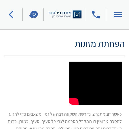
הפחתת מזונות
כאשר זוג מתגרש, נדרשת השקעה רבה של זמן ומשאבים כדי להגיע
להסכם גירושין בו תתקבל הסכמה לגבי כל סעיף וסעיף. כמובן, כךגם
כשהדברים נקבעים בבית המשפט. לכן, הסכם גירושין או פסיקה